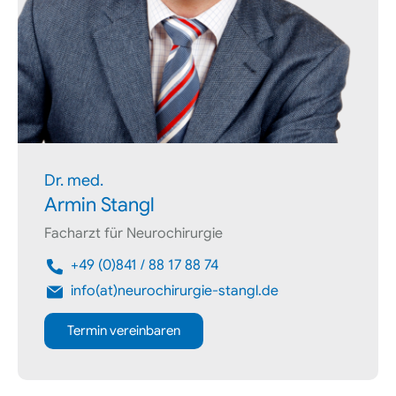
Dr. med.
Armin Stangl
Facharzt für Neurochirurgie
+49 (0)841 / 88 17 88 74
info(at)neurochirurgie-stangl.de
Termin vereinbaren